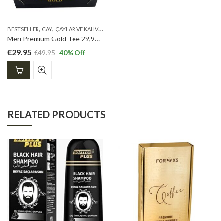
,
,
,
,
,
BESTSELLER
CAY
ÇAYLAR VE KAHVELER
NEUE PRODUKTE
OZLEX TEE
PREMIUM T
Meri Premium Gold Tee 29,95 euro
€
29.95
€
49.95
40
% Off
RELATED PRODUCTS