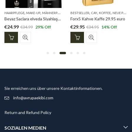
,
,
,
,
,
,
,
,
,
,
,
,
,
 LEBEN
HAARPFLEGE
NUTRITEA
MAKE-UP
PARFUM
MÄNNERPFLEGE
REDUZIERTE PRODUKTE
NEUE PRODUKTE
BESTSELLER
REINIGUNGSKLEIDUNG
CAY
REDUZIERTE PRODUKT
KOFFEE
NEUE PRODUKTE
SERIE
S
Beyaz Saclara elveda Siyahlaştırıcı Sampuan 350ml
Forx5 Kahve Kaffe 29.95 euro
€
24.99
€
29.95
€
34.99
29
% Off
€
34.95
14
% Off
Sie erreichen uns über unsere Kontaktinformationen.
info@avrupaekibi.com
Return and Refund Policy
SOZIALEN MEDIEN