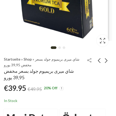
Startseite
»
Shop
»
شاي ميرى بريميوم جولد بسعر
مخفض 39,95 يورو
شاي ميرى بريميوم جولد بسعر مخفض
Meri Detox Meri
é Detox Premium Gold
39,95 يورو
Naturel Tee Aktion
29,95
€
39.95
29,95 euro Aktion-Sale
€
29.95
€
29.95
€
49.95
20
% Off
€
49.95
In Stock