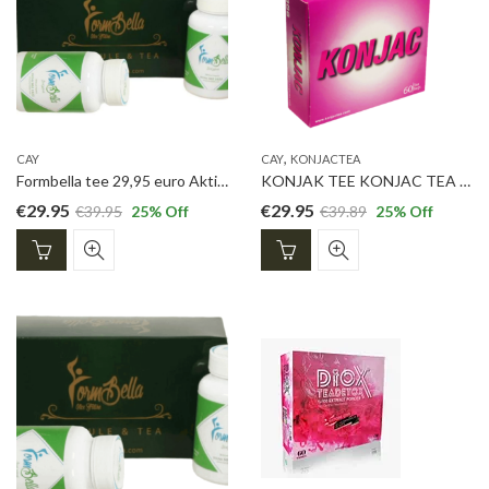
,
CAY
CAY
KONJACTEA
Formbella tee 29,95 euro Aktion-Sale
KONJAK TEE KONJAC TEA 29.95 EURO
€
29.95
€
29.95
€
39.95
25
% Off
€
39.89
25
% Off