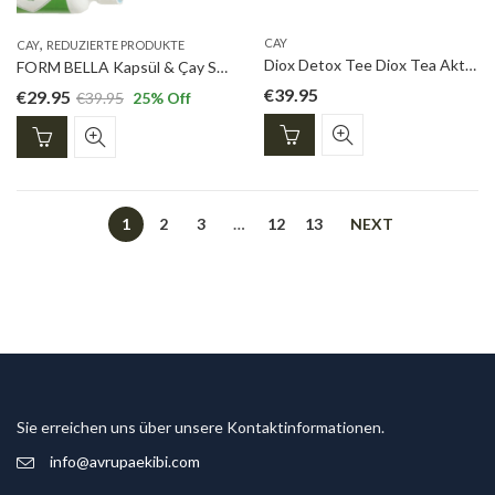
,
CAY
CAY
REDUZIERTE PRODUKTE
Diox Detox Tee Diox Tea Aktion-Sale 29,95 euro
FORM BELLA Kapsül & Çay Seti 29,95 euro
€
39.95
€
29.95
€
39.95
25
% Off
1
2
3
…
12
13
NEXT
Sie erreichen uns über unsere Kontaktinformationen.
info@avrupaekibi.com