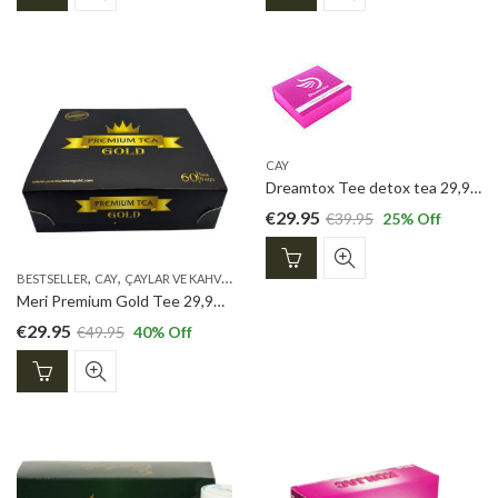
Produkt
weist
mehrere
Varianten
auf.
Die
Optionen
CAY
können
Dreamtox Tee detox tea 29,95 euro Aktion -SALE
auf
€
29.95
€
39.95
25
% Off
der
Produktseite
gewählt
,
,
,
,
,
BESTSELLER
CAY
ÇAYLAR VE KAHVELER
NEUE PRODUKTE
OZLEX TEE
PREMIUM T
werden
Meri Premium Gold Tee 29,95 euro
€
29.95
€
49.95
40
% Off