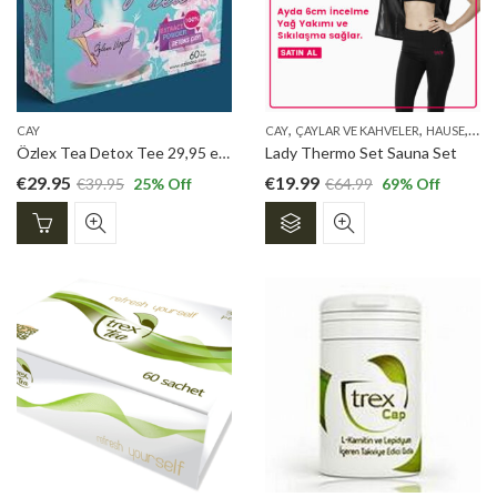
,
,
,
CAY
CAY
ÇAYLAR VE KAHVELER
HAUSE
LAD
Özlex Tea Detox Tee 29,95 euro
Lady Thermo Set Sauna Set
€
29.95
€
19.99
€
39.95
25
% Off
€
64.99
69
% Off
Dieses
Produkt
weist
mehrere
Varianten
auf.
Die
Optionen
können
auf
der
Produktseite