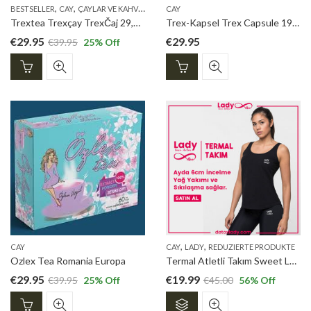
gewählt
,
,
,
,
,
BESTSELLER
CAY
ÇAYLAR VE KAHVELER
NEUE PRODUKTE
CAY
OZLEX TEE
PREMIUM T
werden
Trextea Trexçay TrexČaj 29,95 euro
Trex-Kapsel Trex Capsule 19,95 euro TheDetox
€
29.95
€
29.95
€
39.95
25
% Off
,
,
CAY
CAY
LADY
REDUZIERTE PRODUKTE
Ozlex Tea Romania Europa
Termal Atletli Takım Sweet Lady Sauna Thermal
€
29.95
€
19.99
€
39.95
25
% Off
€
45.00
56
% Off
Dieses