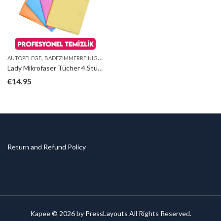
,
,
,
,
,
AUTOPFLEGE
BADEZIMMERREINIGER
BESTSELLER
BIOBELLINDA
DR.C.TUNA
ERA
Lady Mikrofaser Tücher 4.Stück 14.95 euro
€
14.95
Return and Refund Policy
Kapee © 2026 by
PressLayouts
All Rights Reserved.