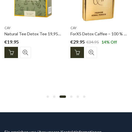
CAY
CAY
Natural Tee Detox Tee 19,95 EURO
ForX5 Detox Caffee – 100 % Original 29.95 euro
€
19.95
€
29.95
€
34.95
14
% Off
Sie erreichen uns über unsere Kontaktinformationen.