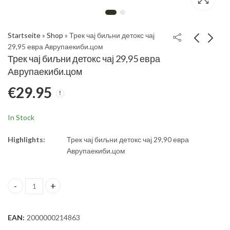
Startseite
»
Shop
»
Трек чај биљни детокс чај ​​
29,95 евра Аврупаекиби.цом
Трек чај биљни детокс чај ​​29,95 евра
Premium Gold Capsel
Трек чај биљни
Аврупаекиби.цом
детокс чај-Цапул
€
29.95
€
34.95
€
29.95
19,95 евра-Немачка-
€
19.95
Европа-Наручите
In Stock
Highlights:
Трек чај биљни детокс чај ​​29,90 евра
Аврупаекиби.цом
Трек чај биљни детокс чај ​​29,95 евра Аврупаекиби.цом quanti
EAN:
2000000214863