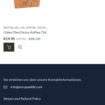
,
,
,
BESTSELLER
CAY
KOFFEE
UNCATEGORIZED
Ozlex Olex Detox Kaffee Özlex Koffee 19,95 euro
€
19.95
€
29.95
33
% Off
Sie erreichen uns über unsere Kontaktinformationen.
info@avrupaekibi.com
Return and Refund Policy