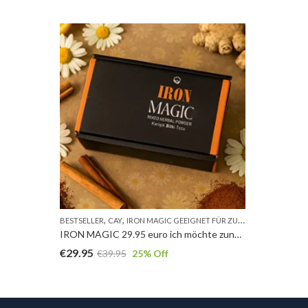
,
,
,
BESTSELLER
CAY
IRON MAGIC GEEIGNET FÜR ZUNEHMEN
NEUE PR
IRON MAGIC 29.95 euro ich möchte zunehmen
€
29.95
€
39.95
25
% Off