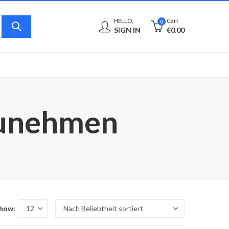
HELLO,
Cart
0
SIGN IN
€
0.00
 zunehmen
how: